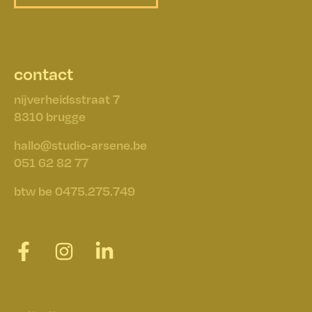
happy
started
contact
nijverheidsstraat 7
​​​​​​​8310 brugge
hallo@studio-arsene.be
051 62 82 77
btw be 0475.275.749