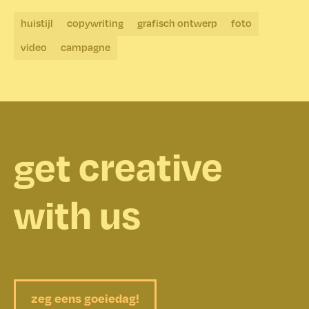
huistijl
copywriting
grafisch ontwerp
foto
video
campagne
creative
get
inventive
with us
ambitious
colourful
zeg eens goeiedag!