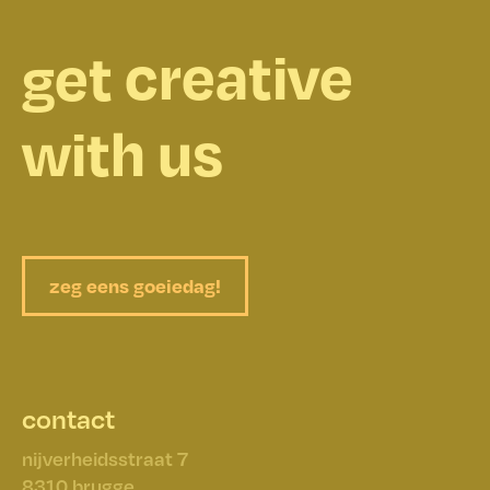
creative
get
inventive
with us
ambitious
colourful
zeg eens goeiedag!
happy
started
contact
nijverheidsstraat 7
​​​​​​​8310 brugge