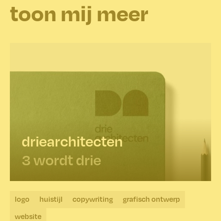
toon mij meer
driearchitecten
3 wordt drie
logo
huistijl
copywriting
grafisch ontwerp
website